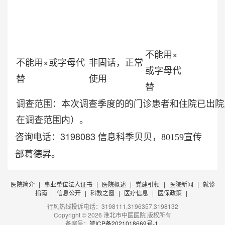
不能用×
不能用×或字母代
非固话，正常
或字母代
替
使用
替
调查范围：本次调查季度的的门诊患者和住院已出院
在调查范围内）。
咨询电话：3198083
信息科季贝贝，
80159
宣传
部葛德昇。
医院简介
|
事业单位法人证书
|
医院概述
|
党建引领
|
医院新闻
|
就诊
指南
|
信息公开
|
科教之窗
|
医疗信息
|
医保政策
|
行风热线投诉电话：3198111,3196357,3198132
Copyright © 2026 淮北市中医医院 版权所有
备案号：
皖ICP备2021018669号-1