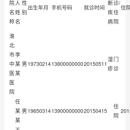
院
人
性
断
诊/
出生年月
手机号码
就诊时间
住
名
姓
别
疾
住
称
名
病
院
淮
北
市
李
湿
门
中
某
男
19730214
13800000000
20150511
疹
诊
医
某
医
院
任
住
某
男
19650314
13900000000
20150415
201
院
某
王