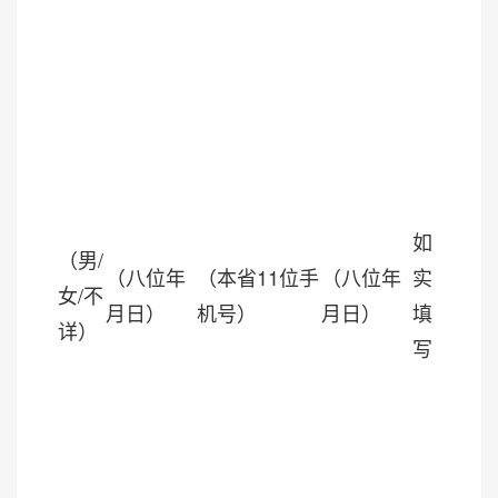
如
（男/
（八位年
（本省11位手
（八位年
实
女/不
月日）
机号）
月日）
填
详）
写