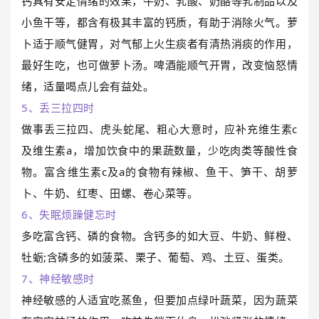
钙具有安定情绪的效果，牛奶、乳酸、奶酪等乳制品以及
小鱼干等，都含有极其丰富的钙质，有助于消除火气。萝
卜适于顺气健胃，对气郁上火生痰者有清热消痰的作用，
最好生吃，也可做萝卜汤。啤酒能顺气开胃，改变恼怒情
绪，适量喝点儿会有益处。
5、丢三拉四时
做事丢三拉四、虎头蛇尾、粗心大意时，应补充维生素c
及维生素a，增加饮食中的果蔬数量，少吃肉类等酸性食
物。富含维生素c及a的食物有辣椒、鱼干、笋干、胡萝
卜、牛奶、红枣、田螺、卷心菜等。
6、失眠烦躁健忘时
多吃富含钙、磷的食物。含钙多的如大豆、牛奶、鲜橙、
牡蛎;含磷多的如菠菜、栗子、葡萄、鸡、土豆、蛋类。
7、神经敏感时
神经敏感的人适宜吃蒸鱼，但要加点绿叶蔬菜，因为蔬菜