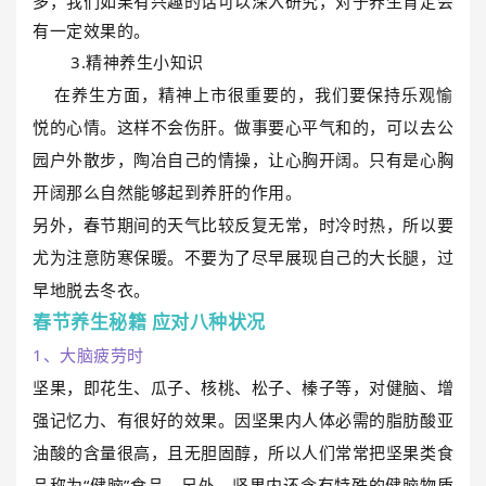
多，
我们如果有兴趣的话可以深入研究，对于养生肯定会
有一定效果的。
3.精神养生小知识
在养生方面，精神上市很重要的，我们要保持乐观愉
悦的心情。这样不会伤肝。做事要心平气和的，可以去公
园户外散步，陶冶自己的情操，让心胸开阔。只有是心胸
开阔那么自然能够起到养肝的作用。
另外，春节期间的天气比较反复无常，时冷时热，所以要
尤为注意防寒保暖。不要为了尽早展现自己的大长腿，过
早地脱去冬衣。
春节养生秘籍 应对八种状况
1、大脑疲劳时
坚果，即花生、瓜子、核桃、松子、榛子等，对健脑、增
强记忆力、有很好的效果。因坚果内人体必需的脂肪酸亚
油酸的含量很高，且无胆固醇，所以人们常常把坚果类食
品称为“健脑”食品。另外，坚果内还含有特殊的健脑物质