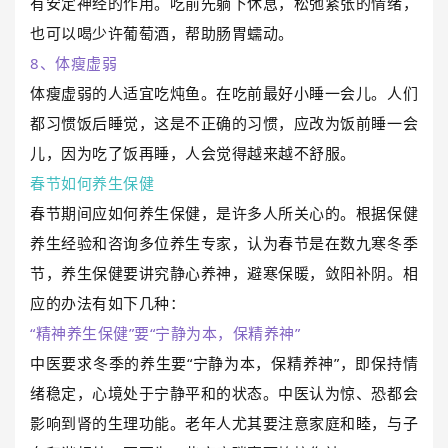
有安定神经的作用。吃前先躺下休息，松弛紧张的情绪，
也可以喝少许葡萄酒，帮助肠胃蠕动。
8、体瘦虚弱
体瘦虚弱的人适宜吃炖鱼。在吃前最好小睡一会儿。人们
都习惯饭后睡觉，这是不正确的习惯，应改为饭前睡一会
儿，因为吃了饭再睡，人会觉得越来越不舒服。
春节如何养生保健
春节期间应如何养生保健，是许多人所关心的。根据保健
养生经验和咨询多位养生专家，认为春节是在数九寒冬季
节，养生保健要讲究静心养神，避寒保暖，敛阳补阴。相
应的办法有如下几种：
“精神养生保健”要“宁静为本，保精养神”
中医要求冬季的养生要“宁静为本，保精养神”，即保持情
绪稳定，心境处于宁静平和的状态。中医认为惊、恐都会
影响到肾的生理功能。老年人尤其要注意家庭和睦，与子