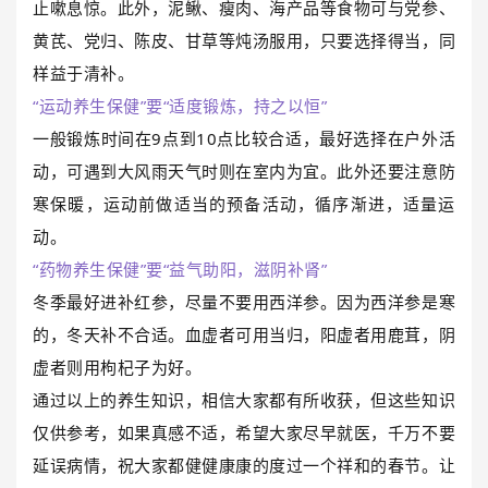
止嗽息惊。此外，泥鳅、瘦肉、海产品等食物可与党参、
黄芪、党归、陈皮、甘草等炖汤服用，只要选择得当，同
样益于清补。
“运动养生保健”要“适度锻炼，持之以恒”
一般锻炼时间在9点到10点比较合适，最好选择在户外活
动，可遇到大风雨天气时则在室内为宜。此外还要注意防
寒保暖，运动前做适当的预备活动，循序渐进，适量运
动。
“药物养生保健”要“益气助阳，滋阴补肾”
冬季最好进补红参，尽量不要用西洋参。因为西洋参是寒
的，冬天补不合适。血虚者可用当归，阳虚者用鹿茸，阴
虚者则用枸杞子为好。
通过以上的养生知识，相信大家都有所收获，但这些知识
仅供参考，如果真感不适，希望大家尽早就医，千万不要
延误病情，祝大家都健健康康的度过一个祥和的春节。让